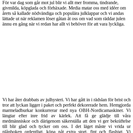
För var dag som går mot jul blir vi allt mer fromma, tindrande,
givmilda, köpglada och förhäxade. Media matar oss med idéer om
årets så kallade nödvändiga och populära julklappar och vi andas
lättade ut när reklamen löser gåtan åt oss om vad som räddar julen
ännu en gång när vi redan har allt vi behöver för att vara lyckliga.
Vi har åter drabbats av julhysteri. Vi har gått in i rädslan för brist och
tror att lyckan ligger i paket och perfekt dekorerade hem. Hemgjorda
marmeladburkar konkurrerar med nya OBH-Nordicamaskiner. Vi
längtar efter inre frid av kärlek. Att få ge glädje till våra
medmänniskor och därigenom säkerställa att den vi ger bekräftelse
till blir glad och tycker om oss. I det läget måste vi vrida ur
plånboken ordentligt, köpa nåt extra stort, fint och flashigt. Vi