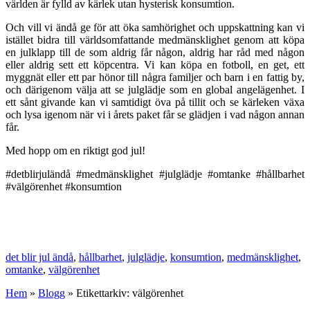
världen är fylld av kärlek utan hysterisk konsumtion.
Och vill vi ändå ge för att öka samhörighet och uppskattning kan vi
istället bidra till världsomfattande medmänsklighet genom att köpa
en julklapp till de som aldrig får någon, aldrig har råd med någon
eller aldrig sett ett köpcentra. Vi kan köpa en fotboll, en get, ett
myggnät eller ett par hönor till några familjer och barn i en fattig by,
och därigenom välja att se julglädje som en global angelägenhet. I
ett sånt givande kan vi samtidigt öva på tillit och se kärleken växa
och lysa igenom när vi i årets paket får se glädjen i vad någon annan
får.
Med hopp om en riktigt god jul!
#detblirjuländå #medmänsklighet #julglädje #omtanke #hållbarhet
#välgörenhet #konsumtion
det blir jul ändå
,
hållbarhet
,
julglädje
,
konsumtion
,
medmänsklighet
,
omtanke
,
välgörenhet
Hem
»
Blogg
»
Etikettarkiv: välgörenhet