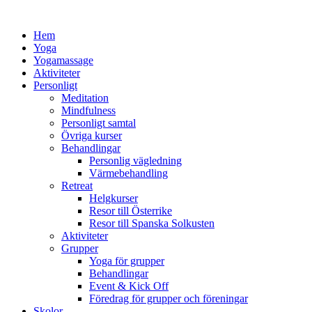
Hem
Yoga
Yogamassage
Aktiviteter
Personligt
Meditation
Mindfulness
Personligt samtal
Övriga kurser
Behandlingar
Personlig vägledning
Värmebehandling
Retreat
Helgkurser
Resor till Österrike
Resor till Spanska Solkusten
Aktiviteter
Grupper
Yoga för grupper
Behandlingar
Event & Kick Off
Föredrag för grupper och föreningar
Skolor