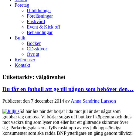
Företag
Utbildningar
Föreläsningar
Friskvård
Event & Kick off
Behandlingar
Butik
Böcker
CD-skivor
Övrigt
Referenser
Kontakt
Etikettarkiv:
välgörenhet
Du får en fotboll att ge till någon som behöver den…
Publicerat den
7 december 2014
av
Anna Sandrine Larsson
Så här års när det börjar lida mot jul är det något som
grabbar tag om oss. Vi börjar sugas ut i butiker i köpcentra och dras
mot vackra ting som lyser rött eller har ett glittrande skimmer över
sig. Parkeringsplatserna fylls raskt upp av oss julklappstörstiga
konsumenter som ska rädda BNP ytterligare en gång genom tillväxt.