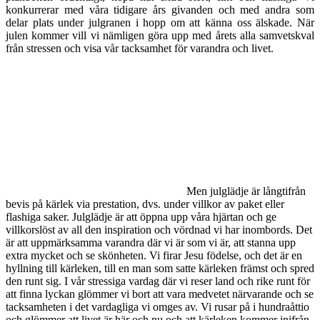
konkurrerar med våra tidigare års givanden och med andra som
delar plats under julgranen i hopp om att känna oss älskade. När
julen kommer vill vi nämligen göra upp med årets alla samvetskval
från stressen och visa vår tacksamhet för varandra och livet.
Men julglädje är långtifrån
bevis på kärlek via prestation, dvs. under villkor av paket eller
flashiga saker. Julglädje är att öppna upp våra hjärtan och ge
villkorslöst av all den inspiration och vördnad vi har inombords. Det
är att uppmärksamma varandra där vi är som vi är, att stanna upp
extra mycket och se skönheten. Vi firar Jesu födelse, och det är en
hyllning till kärleken, till en man som satte kärleken främst och spred
den runt sig. I vår stressiga vardag där vi reser land och rike runt för
att finna lyckan glömmer vi bort att vara medvetet närvarande och se
tacksamheten i det vardagliga vi omges av. Vi rusar på i hundraåttio
och glömmer att livet är här och nu och att kärleken kommer inifrån