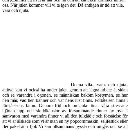
oss. När julen kommer vill vi ta igen det. Då äntligen är tid att vila,
vara och njuta.
Denna vila-, vara- och njuta-
attityd kan vi också ha under julen genom att lägga arbete åt sidan
och se varandra i ögonen, se människan bakom kostymen, se hur
hen mår, vad hen känner och var hens lust finns. Förlåtelsen finns i
förståelsens famn. Genom frid och omtanke tinar våra stressade
hjärtan upp och skuldkänslor av försummande rinner av oss. I
samvaron med varandra finner vi all den julglädje och förståelse för
att vi är älskade som vi är utan en ny popcornmaskin, selifestick eller
fler paket än i fjol. Vi kan tillsammans pyssla och umgås och se att