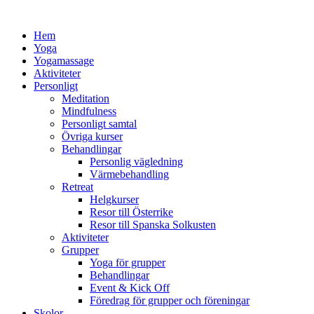
Hem
Yoga
Yogamassage
Aktiviteter
Personligt
Meditation
Mindfulness
Personligt samtal
Övriga kurser
Behandlingar
Personlig vägledning
Värmebehandling
Retreat
Helgkurser
Resor till Österrike
Resor till Spanska Solkusten
Aktiviteter
Grupper
Yoga för grupper
Behandlingar
Event & Kick Off
Föredrag för grupper och föreningar
Skolor